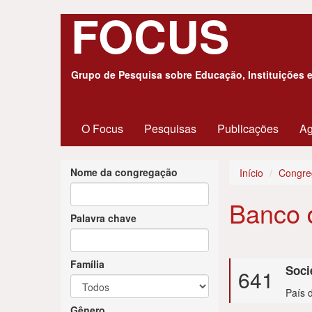
FOCUS
Pular
para
o
conteúdo
Grupo de Pesquisa sobre Educação, Instituições 
principal
O Focus
Pesquisas
Publicações
A
Nome da congregação
Início
Congreg
Banco 
Palavra chave
Família
Soci
641
País d
Gênero