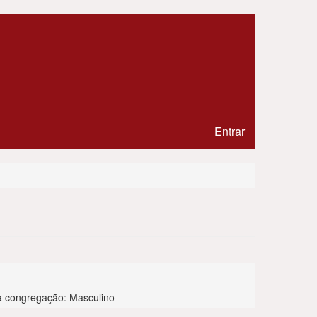
Entrar
Siglas:
[SDS]
 congregação: Masculino
Família:
Salva