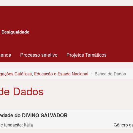
e Desigualdade
genda
Processo seletivo
Projetos Temáticos
ações Católicas, Educação e Estado Nacional
Banco de Dados
de Dados
edade do DIVINO SALVADOR
e fundação: Itália
Gênero da