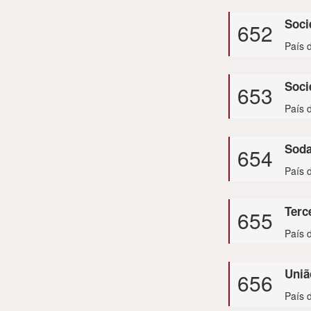
Soci
652
País 
Soc
653
País 
Soda
654
País 
Terc
655
País d
Uniã
656
País d