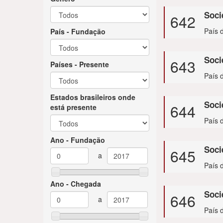
Soc
642
País 
País - Fundação
Soci
643
Países - Presente
País 
Estados brasileiros onde
Soc
644
está presente
País 
Ano - Fundação
Soci
645
País 
Ano - Chegada
Soci
646
País d