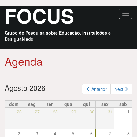
FOCUS
Pular
Toggl
para
navig
o
conteúdo
Grupo de Pesquisa sobre Educação, Instituições e
principal
Desigualdade
Agenda
Agosto 2026
Anterior
Next
dom
seg
ter
qua
qui
sex
sab
26
27
28
29
30
31
1
2
3
4
5
6
7
8