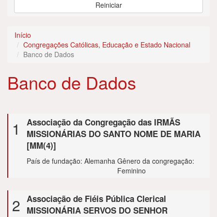
Reiniciar
Início
Congregações Católicas, Educação e Estado Nacional
Banco de Dados
Banco de Dados
Si
Associação da Congregação das IRMÃS
1
[M
MISSIONÁRIAS DO SANTO NOME DE MARIA
Ma
[MM(4)]
N
in
País de fundação: Alemanha
Gênero da congregação:
Feminino
[2]
N
d
Si
Associação de Fiéis Pública Clerical
2
[1]
C
F
[
MISSIONÁRIA SERVOS DO SENHOR
a
A
Ma