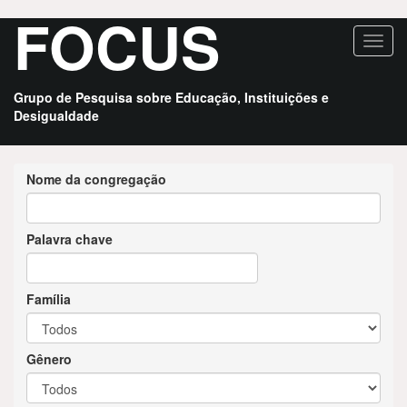
FOCUS
Pular
Toggl
para
navig
o
conteúdo
Grupo de Pesquisa sobre Educação, Instituições e
principal
Desigualdade
Nome da congregação
Palavra chave
Família
Gênero