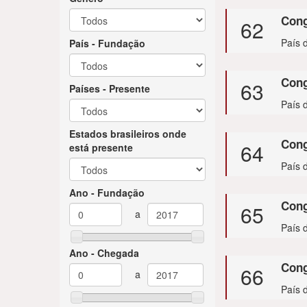
Con
62
País 
País - Fundação
Con
63
Países - Presente
País 
Estados brasileiros onde
Con
64
está presente
País 
Ano - Fundação
Con
65
País d
Ano - Chegada
Cong
66
País 