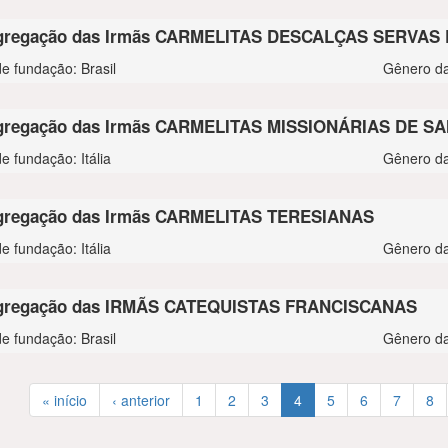
gregação das Irmãs CARMELITAS DESCALÇAS SERVAS
de fundação: Brasil
Gênero da
gregação das Irmãs CARMELITAS MISSIONÁRIAS DE 
e fundação: Itália
Gênero da
regação das Irmãs CARMELITAS TERESIANAS
e fundação: Itália
Gênero da
gregação das IRMÃS CATEQUISTAS FRANCISCANAS
de fundação: Brasil
Gênero da
« início
‹ anterior
1
2
3
4
5
6
7
8