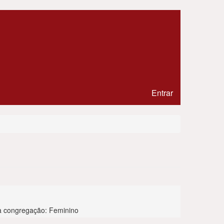
Entrar
Siglas:
[FAP]
 congregação: Feminino
Mantenedor:
Não