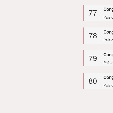
Con
77
País 
Con
78
País d
Cong
79
País d
Con
80
País 