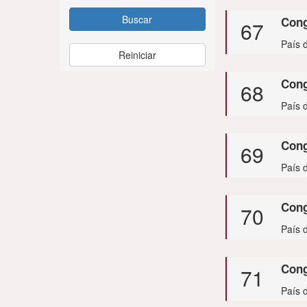
Buscar
Con
67
País d
Reiniciar
Con
68
País 
Cong
69
País d
Cong
70
País 
Cong
71
País 